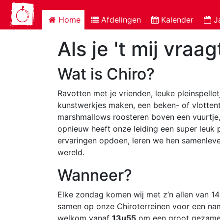
Home
Afdelingen
Kalender
J
Als je 't mij vraa
Wat is Chiro?
Ravotten met je vrienden, leuke pleinspell
kunstwerkjes maken, een beken- of vlottent
marshmallows roosteren boven een vuurtje,
opnieuw heeft onze leiding een super leuk
ervaringen opdoen, leren we hen samenleve
wereld.
Wanneer?
Elke zondag komen wij met z’n allen van 14
samen op onze Chiroterreinen voor een nami
welkom vanaf
13u55
om een groot gezamenl