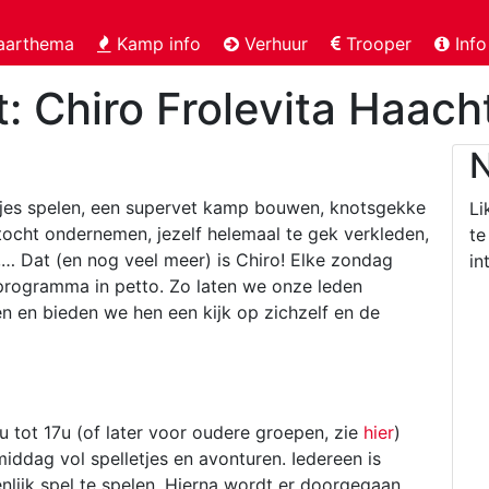
aarthema
Kamp info
Verhuur
Trooper
Info
gt: Chiro Frolevita Haach
etjes spelen, een supervet kamp bouwen, knotsgekke
Li
ocht ondernemen, jezelf helemaal te gek verkleden,
te
… Dat (en nog veel meer) is Chiro! Elke zondag
in
 programma in petto. Zo laten we onze leden
n en bieden we hen een kijk op zichzelf en de
u tot 17u (of later voor oudere groepen, zie
hier
)
ddag vol spelletjes en avonturen. Iedereen is
ijk spel te spelen. Hierna wordt er doorgegaan